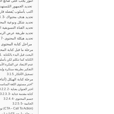
7 أمور يجب على صانع الم
1- تحديد الجمهور المُستهدف
2- اكتب بأسلوب يُفضله قار
3- تحديد هدف محتواك
4- تحديد شكل ونوعية المح
5- تحديد القناة التسويقية
6- تحديد طريقة عرض الرس
7- تحديد هيكلة المحتوى
مراحل كتابة المحتوى
1- مرحلة ما قبل كتابة المح
البحث قبل البدء بالكتابة
الكتابة كما تتكلم لكن بأسل
عدم الابتعاد عن الفكرة ال
التفكير بطريقة مبتكرة وإبد
تسجيل الأفكار
2- مرحلة كتابة الهيكل (أثنا
1- اختر مستوى اللغة المناسب “الأسلوب اللغوي”
2- اختر العنوان بعناية
3- كتابة مقدمة جذابة
4- جسم المحتوى
5- الخاتمة
6- توضيح هدف المقال (CTA – Call To Action)
3- مرحلة ما بعد الكتابة (م