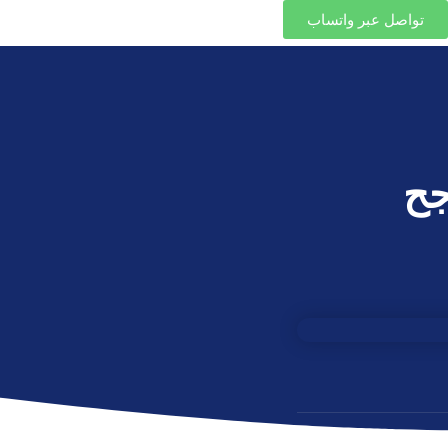
تواصل عبر واتساب
جح