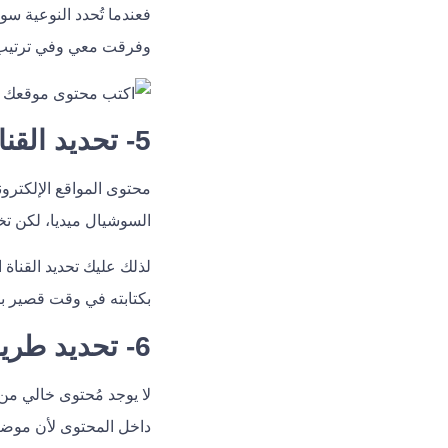
فعندما تُحدد النوعية سو
وفرقت معي وفي ترتيب 
5- تحديد القناة التسويقية التي ستُشارك بها محتواك
محتوى المواقع الإلكترو
السوشيال ميديا، لكن تخ
لذلك عليك تحديد القناة
بكتابته في وقت قصير با
6- تحديد طريقة عرض الرسالة التسويقية
لا يوجد مُحتوى خالي من
داخل المحتوى لأن موضعه