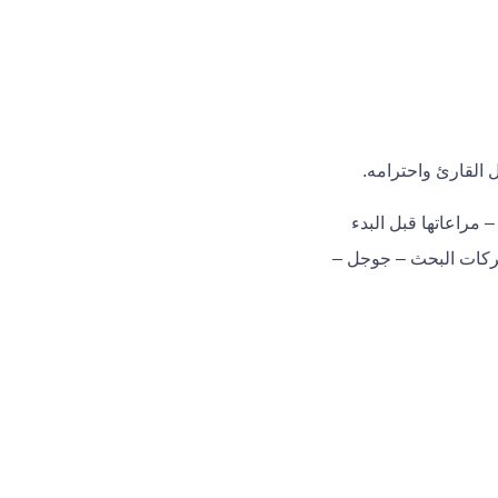
 القارئ واحترامه.
وى – مراعاتها قبل البدء
حركات البحث – جوجل –