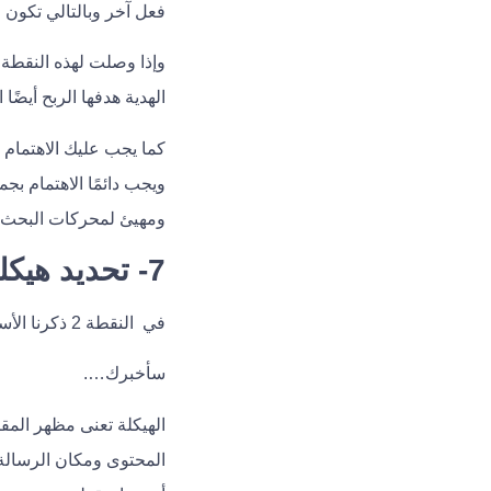
فعل آخر وبالتالي تكون
وإذا وصلت لهذه النقطة 
الهدية هدفها الربح أيضً
كما يجب عليك الاهتمام
ويجب دائمًا الاهتمام ب
ومهيئ لمحركات البحث.
7- تحديد هيكلة المحتوى
في النقطة 2 ذكرنا الأسلوب، والنقطة 4 حددنا النوعية، والآن في النقطة 7 نُحدد الهيكلة، ولكن ماذا تعني الهيكلة؟
سأخبرك….
الهيكلة تعنى مظهر المق
المحتوى ومكان الرسالة ا