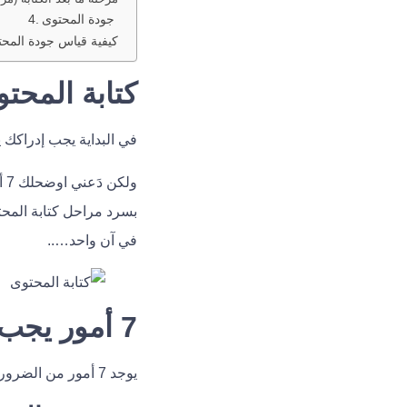
جودة المحتوى
كيفية قياس جودة المح
كتابة المحتو
في البداية يجب إدراكك 
ول
بسرد مراحل كتابة المح
في آن واحد…..
7 أمور يجب على صانع المحتوى الاهتمام بها
يوجد 7 أمور من الضروري أن تَعرفها ككاتب المُحتوى جيداً؛ ستفرق معك في جودة ما تُقدم: