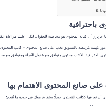
توى؟
ى باحترافية
يا عزيزي أن كتابة المحتوى هو مخاطبة للعقول، لذا… عليك مراعاة عقل
كن دَعني اوضحلك 7 أمور مُهمة مُرتبطة بالتسويق يجَب على صانع المحتوى – كاتب المحت
توى باحترافية، لتكتب محتوى متوافق مع عقول القُراء ومتوافق مع م