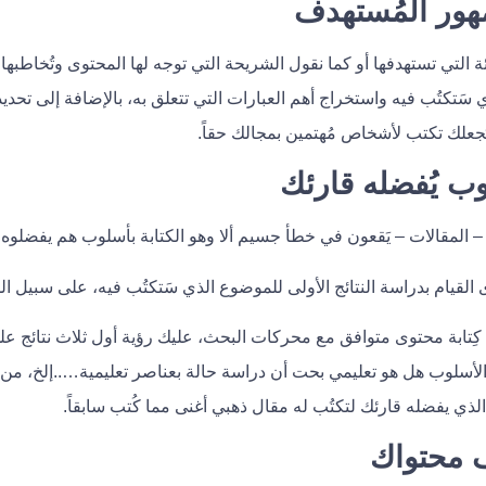
ة التي تستهدفها أو كما نقول الشريحة التي توجه لها المحتوى وتُخاطب
سَتكتُب فيه واستخراج أهم العبارات التي تتعلق به، بالإضافة إلى تحديد
يَجعلك تكتب لأشخاص مُهتمين بمجالك حقاً.
– المقالات – يَقعون في خطأ جسيم ألا وهو الكتابة بأسلوب هم يفضلوه 
القيام بدراسة النتائج الأولى للموضوع الذي سَتكتُب فيه، على سبيل ال
ة كِتابة محتوى متوافق مع محركات البحث، عليك رؤية أول ثلاث نتائج عل
 الأسلوب هل هو تعليمي بحت أن دراسة حالة بعناصر تعليمية…..إلخ، من خ
ي يفضله قارئك لتكتُب له مقال ذهبي أغنى مما كُتب سابقاً.