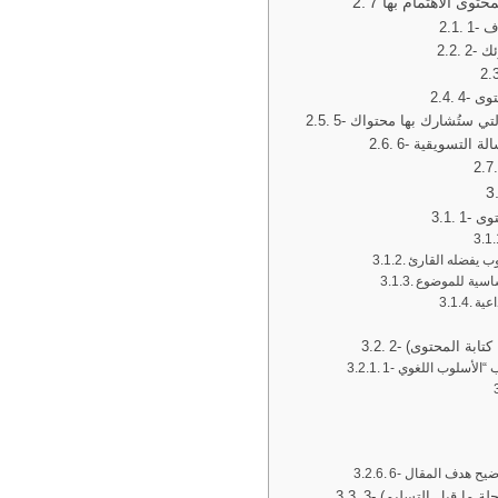
حتوى الاهتمام بها
ئك
توى
 التي ستُشارك بها محتواك
الة التسويقية
توى
وب يفضله القارئ
أساسية للموضوع
اعية
ء كتابة المحتوى)
رحلة ما قبل التسليم)