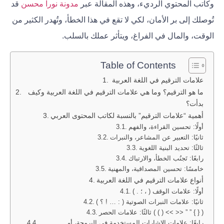
وكاتب المحتوي الرديء، وهذه المقالة عبر
مدونة نورا محسن
قد
تُوصلك إلى بر الأمان، لكي لا تقع في هذا الخطأ، وتُهدر الكثير من
الوقت، والمال في الفراغ، ويتأثر عملك بالسلب.
Table of Contents
علامات الترقيم في اللغة العربية
ما هو الترقيم؟ وما هي علامات الترقيم في اللغة العربية وكيف
بدأت؟
أهمية “علامات الترقيم” بالنسبة لكاتب المحتوى العربي
أولًا: تحسين القراءة، والفهم
ثانيًا: التعبير عن المشاعر، والنبرات
ثالثًا: تحديد البنية اللغوية
رابعًا: تَجنُب الخطأ، والارتباك
خامسًا: تحسين المصداقية، والمهنية
أنواع علامات الترقيم في اللغة العربية
أولًا: علامات الوقف ( ، ؛ . )
ثانيًا: علامات النبرات الصوتية ( : … ! ؟ )
ثالثًا: علامات الحصر ( ( ) << >> ” ” { } )
رابعًا: علامات الإشارات المستخدمة في البرمجة، أو