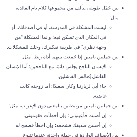
بين جُمّل طويلة، يتألف من مجموعها كلام تام الفائدة،
مثل:
ليست المشكلة في المدرسة، أو في أصدقائك، أو
في المكان الذي تسكن فيه؛ وإنما المشكلة “من
وجهة نظري” في طريقة تفكيرك، وحلك للمشكلات.
بين جملتين تامتين إذا جُمعت بينهما أداة ربط، مثل:
الإنسان الناجح يجلس دائمًا مع الناجحين؛ أما الإنسان
الفاشل يُجالس الفاشلين.
جاء أبي لزيارتنا وكان سعيدًا؛ أما زوجته كانت
غاضبة.
بين جملتين تامتين مرتبطتين بالمعنى دون الإعراب، مثل:
إن أصبت فأعِينوني؛ وإن أخطأت فقوموني.
إن أحسن صديقك فشجعه؛ وإن أخطأ فصحح له.
بين الأصناف الواردة في جملة واحدة، عندما تتنوع