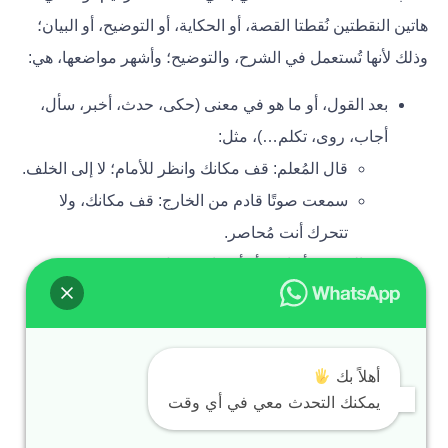
هاتين النقطتين نُقطتا القصة، أو الحكاية، أو التوضيح، أو البيان؛
وذلك لأنها تُستعمل في الشرح، والتوضيح؛ وأشهر مواضعها، هي:
بعد القول، أو ما هو في معنى (حكى، حدث، أخبر، سأل،
أجاب، روى، تكلم…)، مثل:
قال المُعلم: قف مكانك وانظر للأمام؛ لا إلى الخلف.
سمعت صوتًا قادم من الخارج: قف مكانك، ولا
تتحرك أنت مُحاصر.
بين الشيء وأنواعه، أو أقسامه، مثل:
الموظفون ثلاث أنواع: المُجتهد، المُتكاسل، الفاشل.
هناك أربعة وسائل للمواصلات: الدراجة، السيارة،
القطار، الطيارة.
أهلاً بك
بين الكلام المُجَمل، والكلام الذي يتلوه مُوضحا له، مثل:
يمكنك التحدث معي في أي وقت
كتابة المحتوي وظيفة مُهمة: تجعل المعلومات