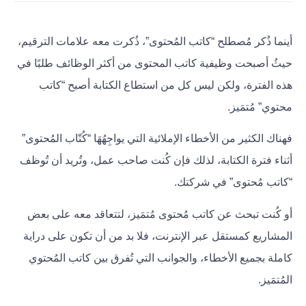
أينما ذُكر مُصطلح “كاتب المُحتوى”، ذُكرت معه علامات الترقيم،
حيثُ أصبحت وظيفية كاتب المحتوى من أكثر الوظائف طلبًا في
هذه الفترة، ولكن ليس كل من استطاع الكتابة أصبح “كاتب
محتوي” مُتمَيز.
فهناك الكثير من الأخطاء الإملائية التي يواجِهُهَا “كُتّاب المُحتوى”
أثناء فترة الكتابة، لذلك فإن كُنت صاحب عمل، وتُريد أن تُوظف
“كاتب مُحتوى” في شركتك.
أو كُنت تبحث عن كاتب مُحتوى مُتمَيز، لتتعاقد معه على بعض
المشاريع كمستقل عبر الإنترنت، فلا بد من أن تكون على دراية
كاملة بجميع الأخطاء، والجوانب التي تُفرق بين كاتب المُحتوي
المُتمَيز.